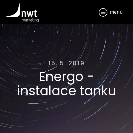
menu
15. 5. 2019
Energo -
instalace tanku