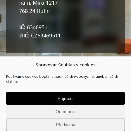
nám. Míru 1217
768 24 Hulín
IČ:
63469511
DIČ:
CZ63469511
Spravovat Souhlas s cookies
Napište nám
Používáme cookies k optimalizaci našich webových stránek a našich
služeb.
Příjmout
Odmítnout
Předvolby
(c) 2021 NWT a.s.